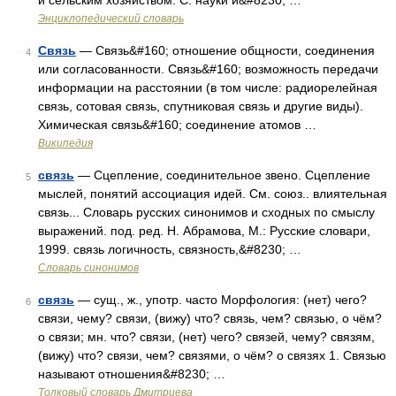
и сельским хозяйством. С. науки и&#8230; …
Энциклопедический словарь
Связь
— Связь&#160; отношение общности, соединения
4
или согласованности. Связь&#160; возможность передачи
информации на расстоянии (в том числе: радиорелейная
связь, сотовая связь, спутниковая связь и другие виды).
Химическая связь&#160; соединение атомов …
Википедия
связь
— Сцепление, соединительное звено. Сцепление
5
мыслей, понятий ассоциация идей. См. союз.. влиятельная
связь... Словарь русских синонимов и сходных по смыслу
выражений. под. ред. Н. Абрамова, М.: Русские словари,
1999. связь логичность, связность,&#8230; …
Словарь синонимов
связь
— сущ., ж., употр. часто Морфология: (нет) чего?
6
связи, чему? связи, (вижу) что? связь, чем? связью, о чём?
о связи; мн. что? связи, (нет) чего? связей, чему? связям,
(вижу) что? связи, чем? связями, о чём? о связях 1. Связью
называют отношения&#8230; …
Толковый словарь Дмитриева