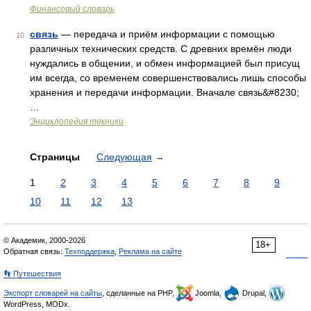
Финансовый словарь
связь
— передача и приём информации с помощью
10
различных технических средств. С древних времён люди
нуждались в общении, и обмен информацией был присущ
им всегда, со временем совершенствовались лишь способы
хранения и передачи информации. Вначале связь&#8230;
…
Энциклопедия техники
Страницы
Следующая
→
1
2
3
4
5
6
7
8
9
10
11
12
13
© Академик, 2000-2026
18+
Обратная связь:
Техподдержка
,
Реклама на сайте
👣 Путешествия
Экспорт словарей на сайты
, сделанные на PHP,
Joomla,
Drupal,
WordPress, MODx.